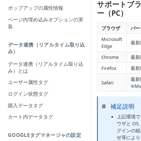
サポートブ
ポップアップの属性情報
ー（PC）
ページ内埋め込みオプションの実
装
ブラウザ
バー
Microsoft
最新
データ連携（リアルタイム取り込
Edge
み）
Chrome
最新
データ連携（リアルタイム取り込
Firefox
最新
み）とは
最
ユーザー属性タグ
Safari
※M
ログイン状態タグ
購入データタグ
補足説明
📘
上記環境で
カート内データタグ
ウザと OS
グインの組
GOOGLEタグマネージャの設定
せ等により