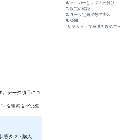
6. トリガーとタグの紐付け
7. 設定の確認
8. ユーザ定義変数の実装
9. 公開
10. 実サイトで稼働を確認する
す。データ項目につ
データ連携タグの導
状態タグ・購入