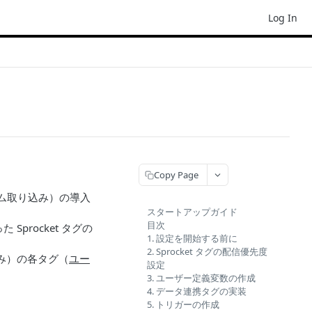
Log In
る
Copy Page
イム取り込み）の導入
スタートアップガイド
目次
Sprocket タグの
1. 設定を開始する前に
2. Sprocket タグの配信優先度
み）の各タグ（
ユー
設定
3. ユーザー定義変数の作成
4. データ連携タグの実装
5. トリガーの作成