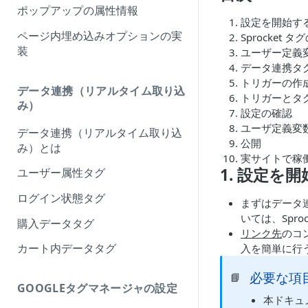
ポップアップの属性情報
設定を開始す
ページ内埋め込みオプションの実
Sprocket
装
ユーザー定義
データ連携タ
トリガーの作
データ連携（リアルタイム取り込
トリガーとタ
み）
設定の確認
ユーザ定義変
データ連携（リアルタイム取り込
公開
み）とは
実サイトで稼
1. 設定を
ユーザー属性タグ
ログイン状態タグ
まずはデータ
いては、Spr
購入データタグ
リンク先
のコ
カート内データタグ
入を簡単に行
必要な項
📘
GOOGLEタグマネージャの設定
本ドキュ