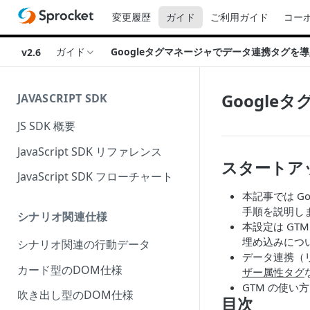
変更履歴
ガイド
ご利用ガイド
コー
ガイド
Googleタグマネージャでデータ連携タグを
v2.6
Googl
JAVASCRIPT SDK
JS SDK 概要
JavaScript SDK リファレンス
スタートア
JavaScript SDK フローチャート
本記事では G
手順を説明し
シナリオ関連仕様
本設定は GTM
埋め込みにつ
シナリオ関連の行動データ
データ連携（
カード型のDOM仕様
ザー属性タグ
GTM の使い
吹き出し型のDOM仕様
目次