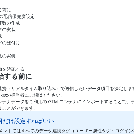
る前に
 タグの配信優先度設定
変数の作成
グの実装
成
グの紐付け
数の実装
働を確認する
開始する前に
連携（リアルタイム取り込み）で送信したいデータ項目を決定しま
ocketの担当者にご相談ください。
ンテナデータをご利用の GTM コンテナにインポートすることで、
うことができます。
目だけ設定すればいい
メントではすべてのデータ連携タグ（ユーザー属性タグ・ログイン