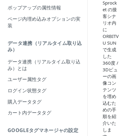
Sprock
ポップアップの属性情報
et の接
客シナ
ページ内埋め込みオプションの実
リオ内
装
に
ORBITV
データ連携（リアルタイム取り込
U SUN
み）
で生成
した
データ連携（リアルタイム取り込
360度 /
み）とは
3Dビュ
ーの画
ユーザー属性タグ
像コン
テンツ
ログイン状態タグ
を埋め
購入データタグ
込むた
めの手
カート内データタグ
順を紹
介いた
しま
GOOGLEタグマネージャの設定