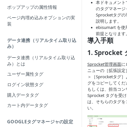
本ドキュメントでは 
ポップアップの属性情報
のタグマネージ
Sprocketタ
ページ内埋め込みオプションの実
説明します。
装
ebisumart
前提となります
導入手順
データ連携（リアルタイム取り込
み）
1. Sprock
データ連携（リアルタイム取り込
み）とは
Sprocket管理画面
に
ニューの［拡張設定
ユーザー属性タグ
＞［Sprocketタグ］よ
グをコピーしてくだ
ログイン状態タグ
もしくは、担当コン
購入データタグ
Sprocket タグを
は、そちらのタグを
カート内データタグ
い。
GOOGLEタグマネージャの設定